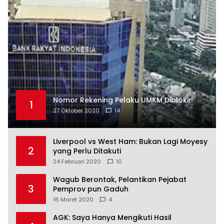
Nomor Rekening Pelaku UMKM Diblokir
1
27 Oktober 2020
14
Liverpool vs West Ham: Bukan Lagi Moyesy
2
yang Perlu Ditakuti
24 Februari 2020
10
Wagub Berontak, Pelantikan Pejabat
3
Pemprov pun Gaduh
16 Maret 2020
4
AGK: Saya Hanya Mengikuti Hasil