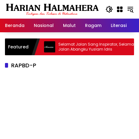
Langsung
ke
konten
Beranda
Nasional
Malut
Ragam
Literasi
H
asjid Warisan
Selamat Jalan Sang Inspirator, Selamat
Featured
Jalan Abangku Yuslam Idris
RAPBD-P