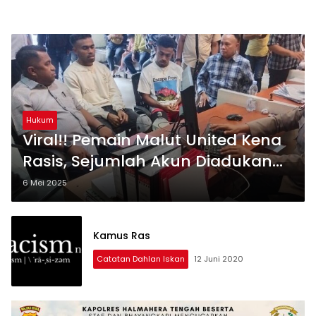
Hukum
Viral!! Pemain Malut United Kena
Rasis, Sejumlah Akun Diadukan
ke SPKT Polda
6 Mei 2025
Kamus Ras
Catatan Dahlan Iskan
12 Juni 2020