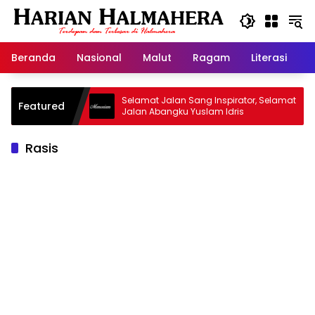
Langsung
ke
konten
Beranda
Nasional
Malut
Ragam
Literasi
H
id Warisan
Selamat Jalan Sang Inspirator, Selamat
Featured
Jalan Abangku Yuslam Idris
Rasis