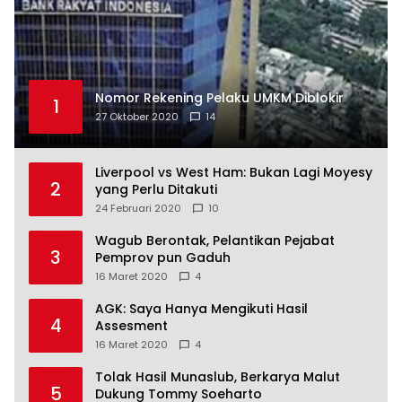
Nomor Rekening Pelaku UMKM Diblokir
1
27 Oktober 2020
14
Liverpool vs West Ham: Bukan Lagi Moyesy
2
yang Perlu Ditakuti
24 Februari 2020
10
Wagub Berontak, Pelantikan Pejabat
3
Pemprov pun Gaduh
16 Maret 2020
4
AGK: Saya Hanya Mengikuti Hasil
4
Assesment
16 Maret 2020
4
Tolak Hasil Munaslub, Berkarya Malut
5
Dukung Tommy Soeharto