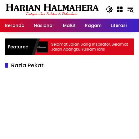
Langsung
ke
konten
Beranda
Nasional
Malut
Ragam
Literasi
H
 Warisan
Selamat Jalan Sang Inspirator, Selamat
K
Featured
Jalan Abangku Yuslam Idris
M
Razia Pekat