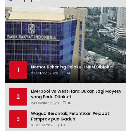
Nomor Rekening Pelaku UMKM Diblokir
1
27 Oktober 2020
14
Liverpool vs West Ham: Bukan Lagi Moyesy
2
yang Perlu Ditakuti
24 Februari 2020
10
Wagub Berontak, Pelantikan Pejabat
3
Pemprov pun Gaduh
16 Maret 2020
4