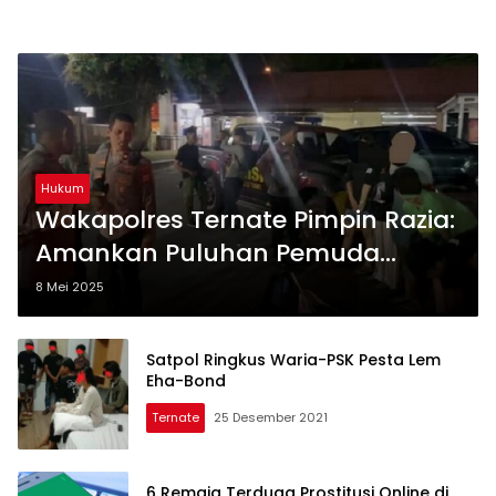
Hukum
Wakapolres Ternate Pimpin Razia:
Amankan Puluhan Pemuda
Mabuk, 5 Postif Narkoba
8 Mei 2025
Satpol Ringkus Waria-PSK Pesta Lem
Eha-Bond
Ternate
25 Desember 2021
6 Remaja Terduga Prostitusi Online di