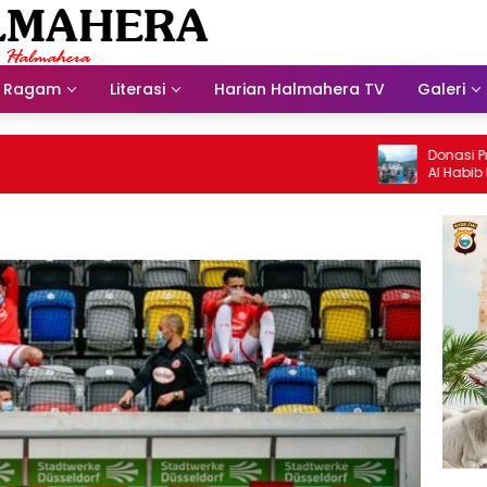
Ragam
Literasi
Harian Halmahera TV
Galeri
Donasi Presdir
Al Habib Husein