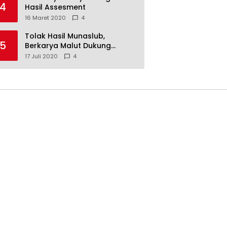
4
Hasil Assesment
16 Maret 2020
4
Tolak Hasil Munaslub,
5
Berkarya Malut Dukung
Tommy Soeharto
17 Juli 2020
4