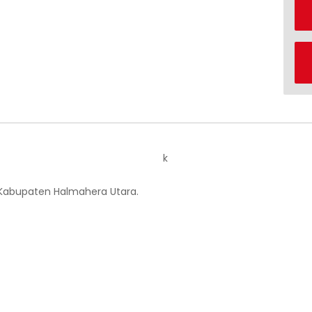
k
 Kabupaten Halmahera Utara.