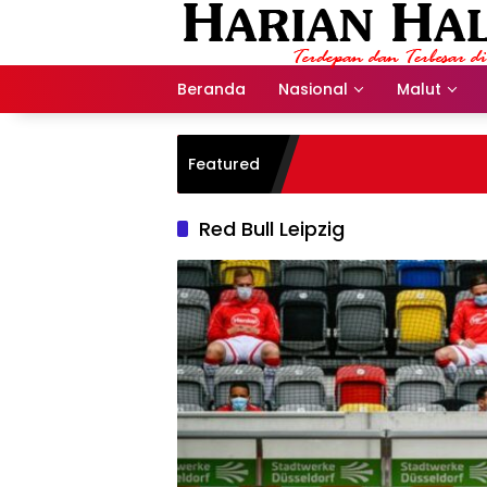
Langsung
ke
konten
Beranda
Nasional
Malut
Featured
Red Bull Leipzig