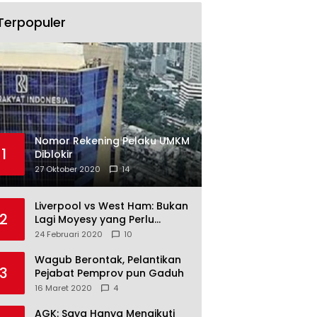
Terpopuler
Nomor Rekening Pelaku UMKM
1
Diblokir
27 Oktober 2020
14
Liverpool vs West Ham: Bukan
2
Lagi Moyesy yang Perlu
Ditakuti
24 Februari 2020
10
Wagub Berontak, Pelantikan
3
Pejabat Pemprov pun Gaduh
16 Maret 2020
4
AGK: Saya Hanya Mengikuti