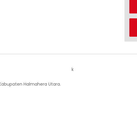
k
 Kabupaten Halmahera Utara.