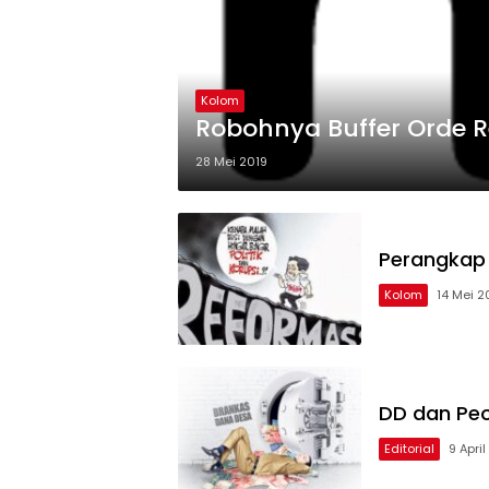
Kolom
Robohnya Buffer Orde 
28 Mei 2019
Perangkap
Kolom
14 Mei 2
DD dan Pe
Editorial
9 April