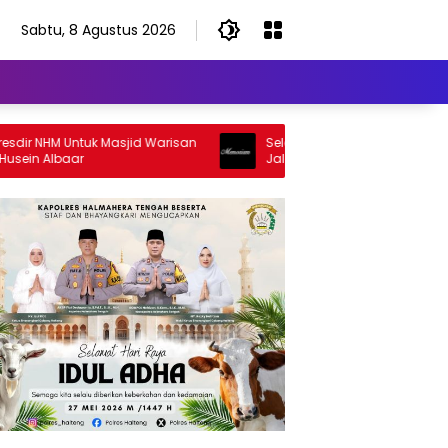
Sabtu, 8 Agustus 2026
r NHM Untuk Masjid Warisan
Selamat Jalan Sang Inspirator, S
in Albaar
Jalan Abangku Yuslam Idris