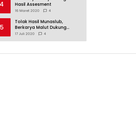
4
Hasil Assesment
16 Maret 2020
4
Tolak Hasil Munaslub,
5
Berkarya Malut Dukung
Tommy Soeharto
17 Juli 2020
4