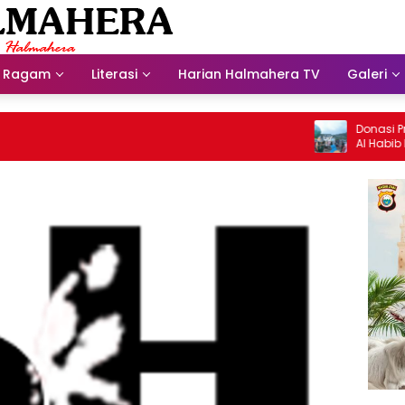
Ragam
Literasi
Harian Halmahera TV
Galeri
Donasi Presdi
Al Habib Huse