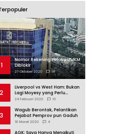
Terpopuler
Nomor Rekening Pelaku UMKM
1
Diblokir
27 Oktober 2020
14
Liverpool vs West Ham: Bukan
2
Lagi Moyesy yang Perlu
Ditakuti
24 Februari 2020
10
Wagub Berontak, Pelantikan
3
Pejabat Pemprov pun Gaduh
16 Maret 2020
4
AGK: Saya Hanya Mengikuti