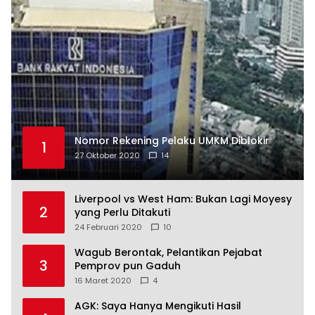
Nomor Rekening Pelaku UMKM Diblokir
1
27 Oktober 2020
14
Liverpool vs West Ham: Bukan Lagi Moyesy
2
yang Perlu Ditakuti
24 Februari 2020
10
Wagub Berontak, Pelantikan Pejabat
3
Pemprov pun Gaduh
16 Maret 2020
4
AGK: Saya Hanya Mengikuti Hasil