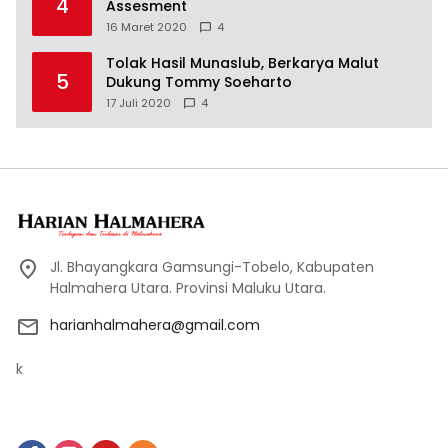
4
Assesment
16 Maret 2020
4
Tolak Hasil Munaslub, Berkarya Malut
5
Dukung Tommy Soeharto
17 Juli 2020
4
Jl. Bhayangkara Gamsungi-Tobelo, Kabupaten
Halmahera Utara. Provinsi Maluku Utara.
harianhalmahera@gmail.com
k