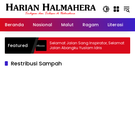
Langsung
ke
konten
Beranda
Nasional
Malut
Ragam
Literasi
H
 Warisan
Selamat Jalan Sang Inspirator, Selamat
K
Featured
Jalan Abangku Yuslam Idris
M
Restribusi Sampah