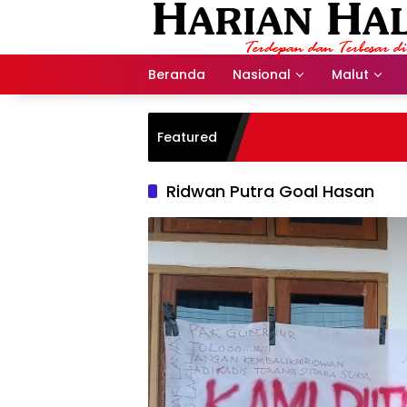
Langsung
ke
konten
Beranda
Nasional
Malut
Featured
Ridwan Putra Goal Hasan