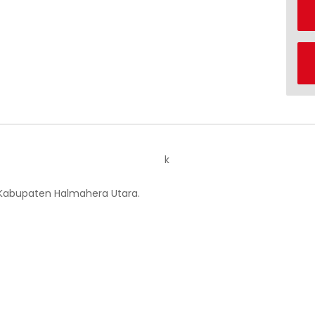
k
 Kabupaten Halmahera Utara.