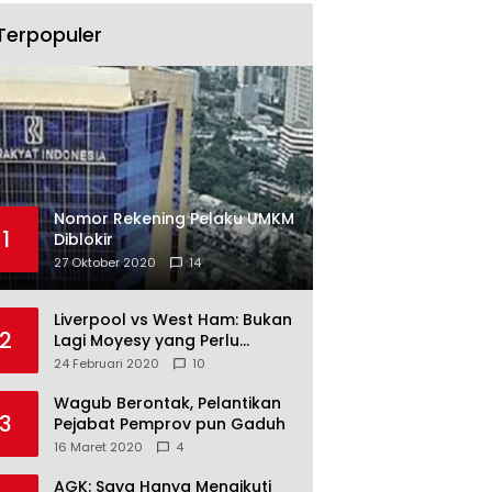
Terpopuler
Nomor Rekening Pelaku UMKM
1
Diblokir
27 Oktober 2020
14
Liverpool vs West Ham: Bukan
2
Lagi Moyesy yang Perlu
Ditakuti
24 Februari 2020
10
Wagub Berontak, Pelantikan
3
Pejabat Pemprov pun Gaduh
16 Maret 2020
4
AGK: Saya Hanya Mengikuti