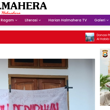
Ragam
Literasi
Harian Halmahera TV
Galeri
Donasi Presdir 
Al Habib Husein