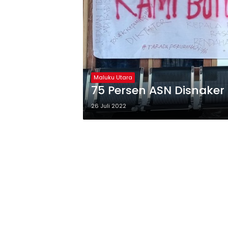
Maluku Utara
75 Persen ASN Disnaker 
26 Juli 2022