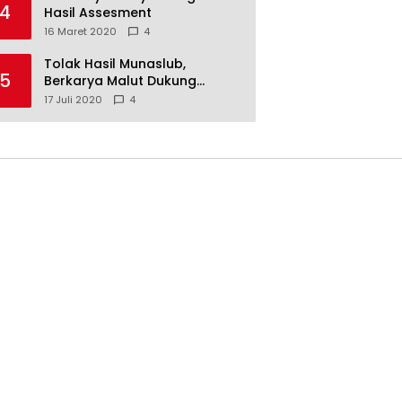
4
Hasil Assesment
16 Maret 2020
4
Tolak Hasil Munaslub,
5
Berkarya Malut Dukung
Tommy Soeharto
17 Juli 2020
4