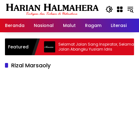
Langsung
ke
konten
Beranda
Nasional
Malut
Ragam
Literasi
H
sjid Warisan
Selamat Jalan Sang Inspirator, Selamat
Featured
Jalan Abangku Yuslam Idris
Rizal Marsaoly