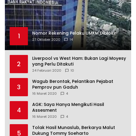
Nomor Rekening Pelaku UMKM Diblokir
1
27 Oktober 2020
14
Liverpool vs West Ham: Bukan Lagi Moyesy
2
yang Perlu Ditakuti
24 Februari 2020
10
Wagub Berontak, Pelantikan Pejabat
3
Pemprov pun Gaduh
16 Maret 2020
4
AGK: Saya Hanya Mengikuti Hasil
4
Assesment
16 Maret 2020
4
Tolak Hasil Munaslub, Berkarya Malut
5
Dukung Tommy Soeharto