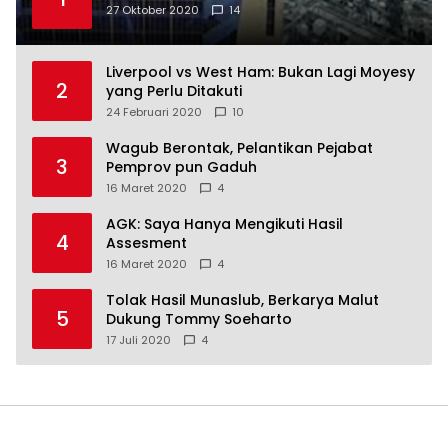
27 Oktober 2020
14
Liverpool vs West Ham: Bukan Lagi Moyesy
2
yang Perlu Ditakuti
24 Februari 2020
10
Wagub Berontak, Pelantikan Pejabat
3
Pemprov pun Gaduh
16 Maret 2020
4
AGK: Saya Hanya Mengikuti Hasil
4
Assesment
16 Maret 2020
4
Tolak Hasil Munaslub, Berkarya Malut
5
Dukung Tommy Soeharto
17 Juli 2020
4