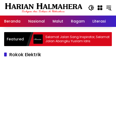
Langsung
ke
konten
Beranda
Nasional
Malut
Ragam
Literasi
H
id Warisan
Selamat Jalan Sang Inspirator, Selamat
Featured
Jalan Abangku Yuslam Idris
Rokok Elektrik