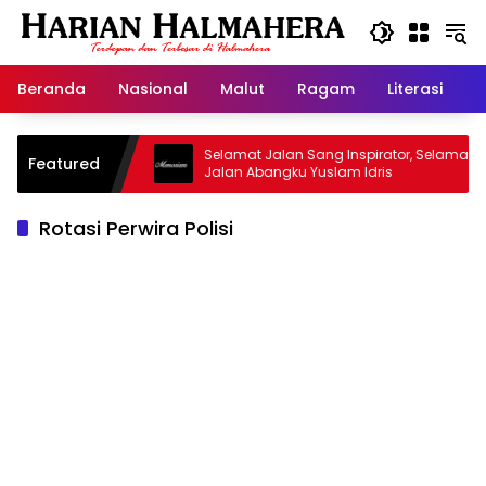
Langsung
ke
konten
Beranda
Nasional
Malut
Ragam
Literasi
H
sjid Warisan
Selamat Jalan Sang Inspirator, Selamat
Featured
Jalan Abangku Yuslam Idris
Rotasi Perwira Polisi