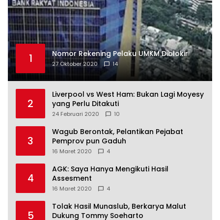
Nomor Rekening Pelaku UMKM Diblokir
1
27 Oktober 2020
14
Liverpool vs West Ham: Bukan Lagi Moyesy
2
yang Perlu Ditakuti
24 Februari 2020
10
Wagub Berontak, Pelantikan Pejabat
3
Pemprov pun Gaduh
16 Maret 2020
4
AGK: Saya Hanya Mengikuti Hasil
4
Assesment
16 Maret 2020
4
Tolak Hasil Munaslub, Berkarya Malut
5
Dukung Tommy Soeharto