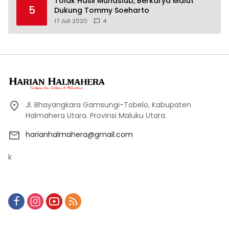
Tolak Hasil Munaslub, Berkarya Malut
5
Dukung Tommy Soeharto
17 Juli 2020
4
Jl. Bhayangkara Gamsungi-Tobelo, Kabupaten
Halmahera Utara. Provinsi Maluku Utara.
harianhalmahera@gmail.com
k