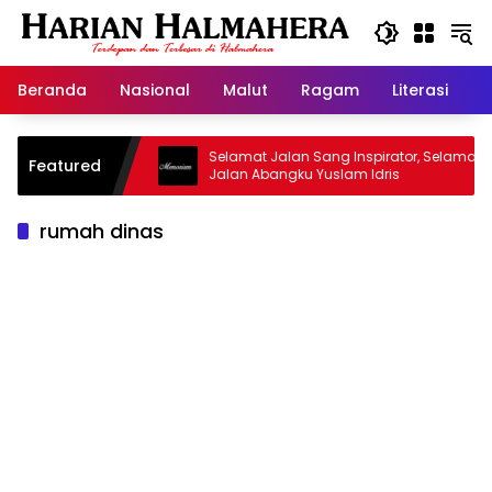
Langsung
ke
konten
Beranda
Nasional
Malut
Ragam
Literasi
H
sjid Warisan
Selamat Jalan Sang Inspirator, Selamat
Featured
Jalan Abangku Yuslam Idris
rumah dinas