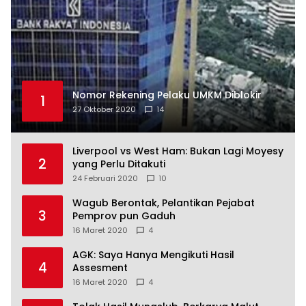
Nomor Rekening Pelaku UMKM Diblokir
1
27 Oktober 2020
14
Liverpool vs West Ham: Bukan Lagi Moyesy
2
yang Perlu Ditakuti
24 Februari 2020
10
Wagub Berontak, Pelantikan Pejabat
3
Pemprov pun Gaduh
16 Maret 2020
4
AGK: Saya Hanya Mengikuti Hasil
4
Assesment
16 Maret 2020
4