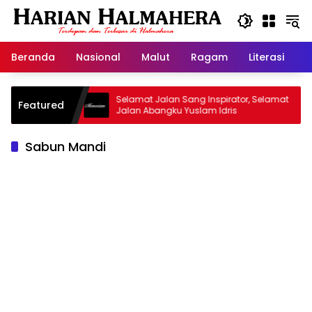
Langsung
ke
konten
Beranda
Nasional
Malut
Ragam
Literasi
H
id Warisan
Selamat Jalan Sang Inspirator, Selamat
Featured
Jalan Abangku Yuslam Idris
Sabun Mandi