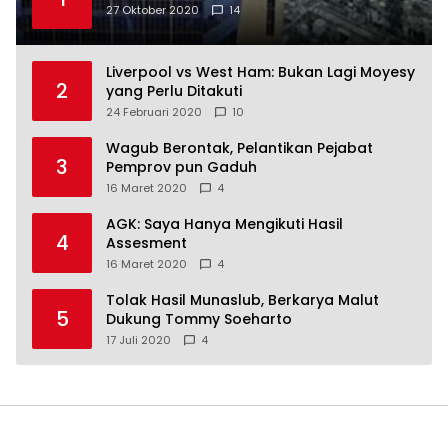
27 Oktober 2020
14
Liverpool vs West Ham: Bukan Lagi Moyesy
2
yang Perlu Ditakuti
24 Februari 2020
10
Wagub Berontak, Pelantikan Pejabat
3
Pemprov pun Gaduh
16 Maret 2020
4
AGK: Saya Hanya Mengikuti Hasil
4
Assesment
16 Maret 2020
4
Tolak Hasil Munaslub, Berkarya Malut
5
Dukung Tommy Soeharto
17 Juli 2020
4