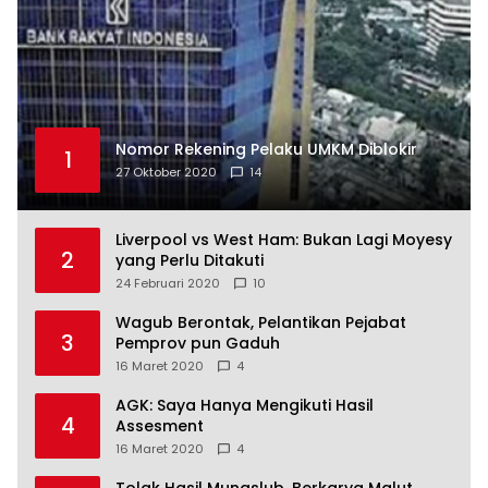
Nomor Rekening Pelaku UMKM Diblokir
1
27 Oktober 2020
14
Liverpool vs West Ham: Bukan Lagi Moyesy
2
yang Perlu Ditakuti
24 Februari 2020
10
Wagub Berontak, Pelantikan Pejabat
3
Pemprov pun Gaduh
16 Maret 2020
4
AGK: Saya Hanya Mengikuti Hasil
4
Assesment
16 Maret 2020
4
Tolak Hasil Munaslub, Berkarya Malut