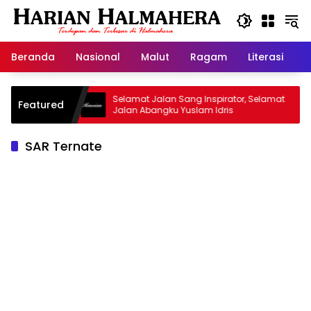
Langsung
ke
konten
Beranda
Nasional
Malut
Ragam
Literasi
H
 Warisan
Selamat Jalan Sang Inspirator, Selamat
K
Featured
Jalan Abangku Yuslam Idris
M
SAR Ternate