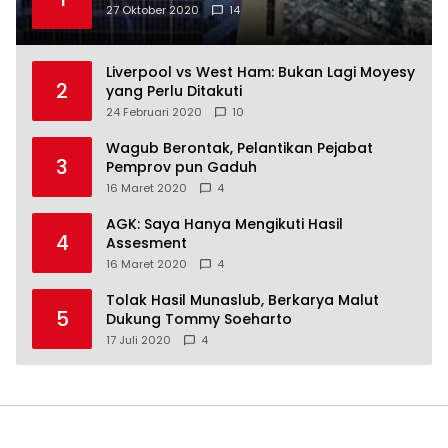
27 Oktober 2020
14
Liverpool vs West Ham: Bukan Lagi Moyesy
2
yang Perlu Ditakuti
24 Februari 2020
10
Wagub Berontak, Pelantikan Pejabat
3
Pemprov pun Gaduh
16 Maret 2020
4
AGK: Saya Hanya Mengikuti Hasil
4
Assesment
16 Maret 2020
4
Tolak Hasil Munaslub, Berkarya Malut
5
Dukung Tommy Soeharto
17 Juli 2020
4