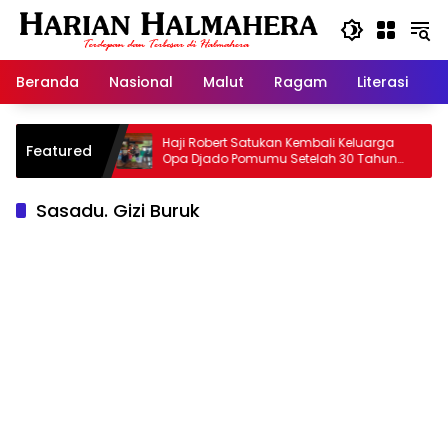
Langsung
ke
konten
Beranda
Nasional
Malut
Ragam
Literasi
H
alam
Haji Robert Satukan Kembali Keluarga
Featured
Opa Djado Pomumu Setelah 30 Tahun
Terpisah dari Keluarga
Sasadu. Gizi Buruk