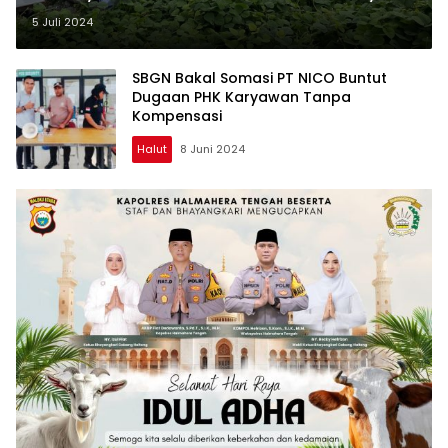
Kami Siap Hadapi
5 Juli 2024
SBGN Bakal Somasi PT NICO Buntut
Dugaan PHK Karyawan Tanpa
Kompensasi
Halut
8 Juni 2024