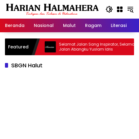
Langsung
ke
konten
Beranda
Nasional
Malut
Ragam
Literasi
H
sjid Warisan
Selamat Jalan Sang Inspirator, Selamat
Featured
Jalan Abangku Yuslam Idris
SBGN Halut