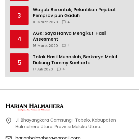
Wagub Berontak, Pelantikan Pejabat
3
Pemprov pun Gaduh
16 Maret 2020
4
AGK: Saya Hanya Mengikuti Hasil
4
Assesment
16 Maret 2020
4
Tolak Hasil Munaslub, Berkarya Malut
5
Dukung Tommy Soeharto
17 Juli 2020
4
Jl. Bhayangkara Gamsungi-Tobelo, Kabupaten
Halmahera Utara. Provinsi Maluku Utara.
harianhalmahera@gmail.com