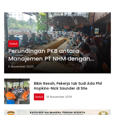
Halut
Perundingan PKB antara
Manajemen PT NHM dengan
Badan Serikat Pekerja
5 November 2020
Berlangsung Lancar
Bikin Resah, Pekerja tak Sudi Ada Phil
Hopkins-Nick Saunder di Site
Halut
18 November 2019