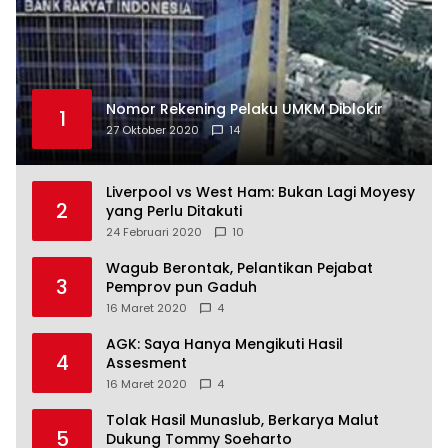
Nomor Rekening Pelaku UMKM Diblokir
1
27 Oktober 2020
14
Liverpool vs West Ham: Bukan Lagi Moyesy
2
yang Perlu Ditakuti
24 Februari 2020
10
Wagub Berontak, Pelantikan Pejabat
3
Pemprov pun Gaduh
16 Maret 2020
4
AGK: Saya Hanya Mengikuti Hasil
4
Assesment
16 Maret 2020
4
Tolak Hasil Munaslub, Berkarya Malut
5
Dukung Tommy Soeharto