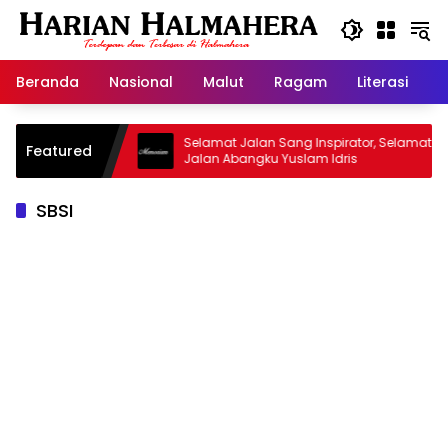
Langsung
ke
konten
Beranda
Nasional
Malut
Ragam
Literasi
H
jid Warisan
Selamat Jalan Sang Inspirator, Selamat
Featured
Jalan Abangku Yuslam Idris
SBSI