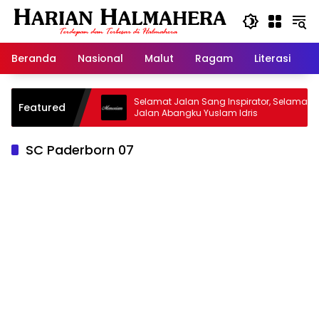
Langsung
ke
konten
Beranda
Nasional
Malut
Ragam
Literasi
H
sjid Warisan
Selamat Jalan Sang Inspirator, Selamat
Featured
Jalan Abangku Yuslam Idris
SC Paderborn 07