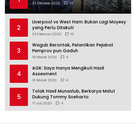
27 Oktober 2020
14
Liverpool vs West Ham: Bukan Lagi Moyesy
2
yang Perlu Ditakuti
24 Februari 2020
10
Wagub Berontak, Pelantikan Pejabat
3
Pemprov pun Gaduh
16 Maret 2020
4
AGK: Saya Hanya Mengikuti Hasil
4
Assesment
16 Maret 2020
4
Tolak Hasil Munaslub, Berkarya Malut
5
Dukung Tommy Soeharto
17 Juli 2020
4