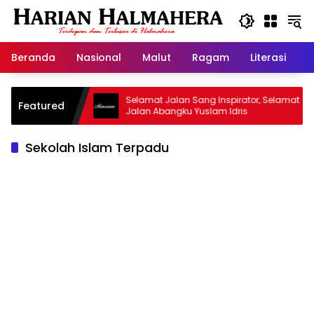
Langsung
ke
konten
Beranda
Nasional
Malut
Ragam
Literasi
H
jid Warisan
Selamat Jalan Sang Inspirator, Selamat
Featured
Jalan Abangku Yuslam Idris
Sekolah Islam Terpadu