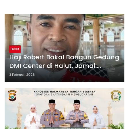
Halut
Haji Robert Bakal Bangun Gedung
DMI Center di Halut, Jamal:
Insyahallah Ramadhan Peletakan
3 Februari 2026
Batu Pertama