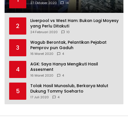
27 Oktober 2020
14
Liverpool vs West Ham: Bukan Lagi Moyesy
2
yang Perlu Ditakuti
24 Februari 2020
10
Wagub Berontak, Pelantikan Pejabat
3
Pemprov pun Gaduh
16 Maret 2020
4
AGK: Saya Hanya Mengikuti Hasil
4
Assesment
16 Maret 2020
4
Tolak Hasil Munaslub, Berkarya Malut
5
Dukung Tommy Soeharto
17 Juli 2020
4