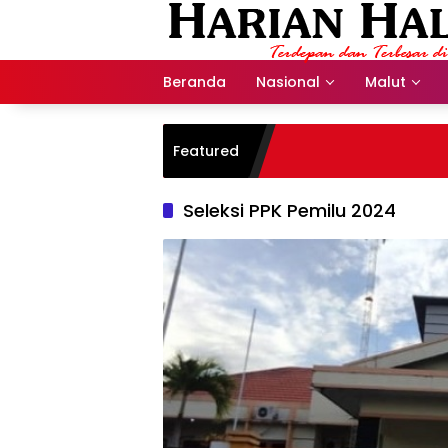
Langsung
ke
konten
Beranda
Nasional
Malut
Featured
Seleksi PPK Pemilu 2024