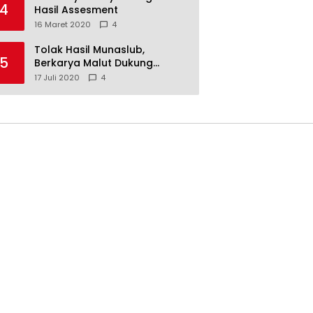
4
Hasil Assesment
16 Maret 2020
4
Tolak Hasil Munaslub,
5
Berkarya Malut Dukung
Tommy Soeharto
17 Juli 2020
4