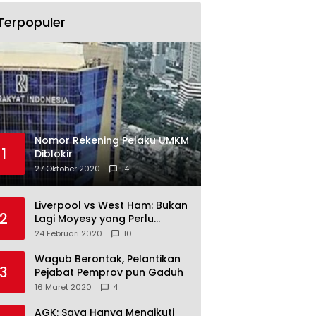
Terpopuler
Nomor Rekening Pelaku UMKM
1
Diblokir
27 Oktober 2020
14
Liverpool vs West Ham: Bukan
2
Lagi Moyesy yang Perlu
Ditakuti
24 Februari 2020
10
Wagub Berontak, Pelantikan
3
Pejabat Pemprov pun Gaduh
16 Maret 2020
4
AGK: Saya Hanya Mengikuti