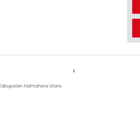
k
 Kabupaten Halmahera Utara.