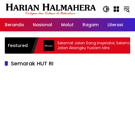
Langsung
ke
konten
Beranda
Nasional
Malut
Ragam
Literasi
H
asjid Warisan
Selamat Jalan Sang Inspirator, Selamat
Featured
Jalan Abangku Yuslam Idris
Semarak HUT RI