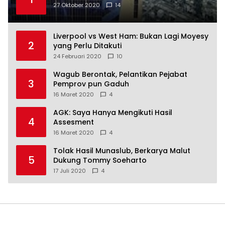
27 Oktober 2020
14
Liverpool vs West Ham: Bukan Lagi Moyesy
2
yang Perlu Ditakuti
24 Februari 2020
10
Wagub Berontak, Pelantikan Pejabat
3
Pemprov pun Gaduh
16 Maret 2020
4
AGK: Saya Hanya Mengikuti Hasil
4
Assesment
16 Maret 2020
4
Tolak Hasil Munaslub, Berkarya Malut
5
Dukung Tommy Soeharto
17 Juli 2020
4