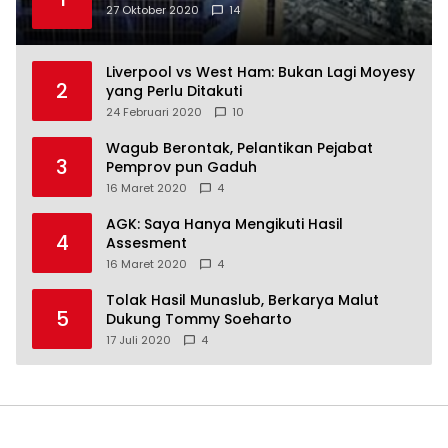
27 Oktober 2020
14
Liverpool vs West Ham: Bukan Lagi Moyesy
2
yang Perlu Ditakuti
24 Februari 2020
10
Wagub Berontak, Pelantikan Pejabat
3
Pemprov pun Gaduh
16 Maret 2020
4
AGK: Saya Hanya Mengikuti Hasil
4
Assesment
16 Maret 2020
4
Tolak Hasil Munaslub, Berkarya Malut
5
Dukung Tommy Soeharto
17 Juli 2020
4