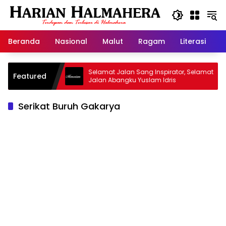
Langsung
ke
konten
Beranda
Nasional
Malut
Ragam
Literasi
H
id Warisan
Selamat Jalan Sang Inspirator, Selamat
Featured
Jalan Abangku Yuslam Idris
Serikat Buruh Gakarya