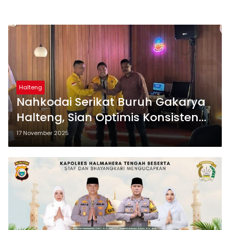
Halteng
Nahkodai Serikat Buruh Gakarya
Halteng, Sian Optimis Konsisten
Kawal Hak Buruh
17 November 2025