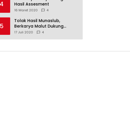
4
Hasil Assesment
16 Maret 2020
4
Tolak Hasil Munaslub,
5
Berkarya Malut Dukung
Tommy Soeharto
17 Juli 2020
4