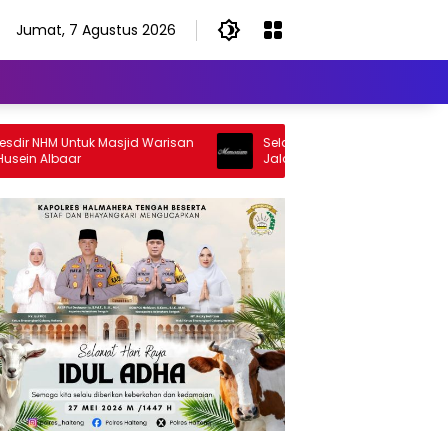
Jumat, 7 Agustus 2026
 NHM Untuk Masjid Warisan
Selamat Jalan Sang Inspirator, Se
n Albaar
Jalan Abangku Yuslam Idris