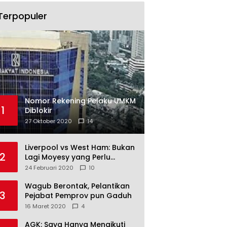
Terpopuler
Nomor Rekening Pelaku UMKM
1
Diblokir
27 Oktober 2020
14
Liverpool vs West Ham: Bukan
2
Lagi Moyesy yang Perlu
Ditakuti
24 Februari 2020
10
Wagub Berontak, Pelantikan
3
Pejabat Pemprov pun Gaduh
16 Maret 2020
4
AGK: Saya Hanya Mengikuti