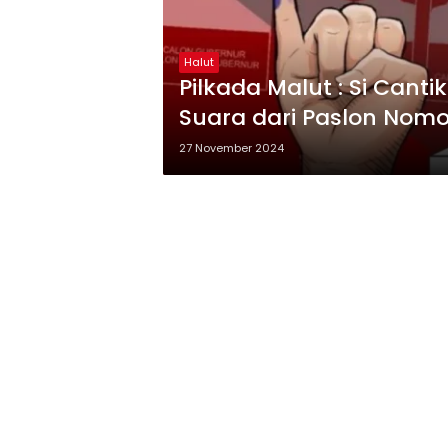
Halut
Pilkada Malut : Si Canti
Suara dari Paslon Nomor
Rawajaya
27 November 2024