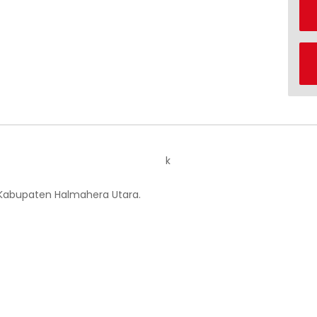
k
 Kabupaten Halmahera Utara.