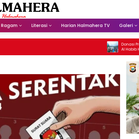
Ragam
Literasi
Harian Halmahera TV
Galeri
Donasi Presdir
Al Habib Husei