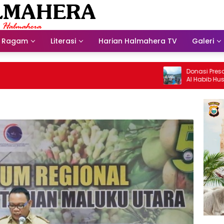
Ragam
Literasi
Harian Halmahera TV
Galeri
Donasi Presdir NHM
Al Habib Husein Alb