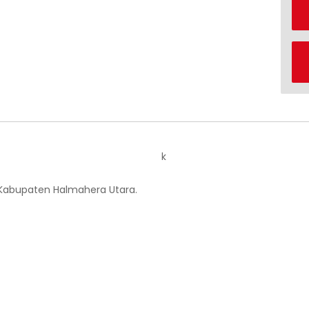
k
 Kabupaten Halmahera Utara.