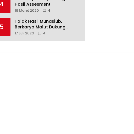
4
Hasil Assesment
16 Maret 2020
4
Tolak Hasil Munaslub,
5
Berkarya Malut Dukung
Tommy Soeharto
17 Juli 2020
4