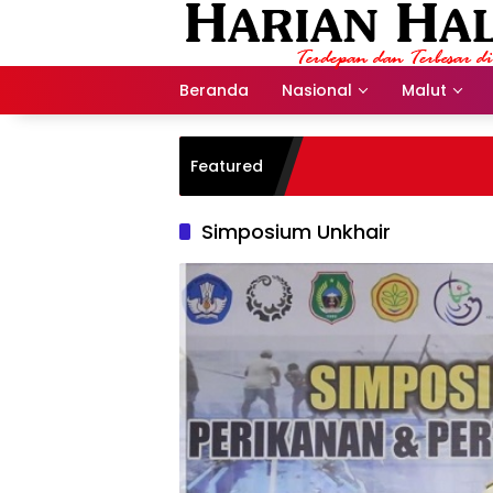
Langsung
ke
konten
Beranda
Nasional
Malut
Featured
Simposium Unkhair