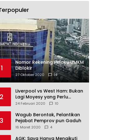
Terpopuler
Nomor Rekening Pelaku UMKM
1
Diblokir
27 Oktober 2020
14
Liverpool vs West Ham: Bukan
2
Lagi Moyesy yang Perlu
Ditakuti
24 Februari 2020
10
Wagub Berontak, Pelantikan
3
Pejabat Pemprov pun Gaduh
16 Maret 2020
4
AGK: Saya Hanya Mengikuti