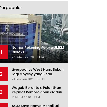
Terpopuler
Nomor Rekening Pelaku UMKM
1
Diblokir
27 Oktober 2020
14
Liverpool vs West Ham: Bukan
2
Lagi Moyesy yang Perlu
Ditakuti
24 Februari 2020
10
Wagub Berontak, Pelantikan
3
Pejabat Pemprov pun Gaduh
16 Maret 2020
4
AGK: Saya Hanya Mengikuti