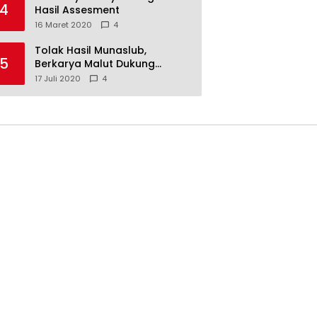
4
Hasil Assesment
16 Maret 2020
4
Tolak Hasil Munaslub,
5
Berkarya Malut Dukung
Tommy Soeharto
17 Juli 2020
4