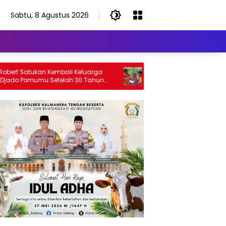
Sabtu, 8 Agustus 2026
 Satukan Kembali Keluarga
Haji Robert Berikan Rumah Hing
Pomumu Setelah 30 Tahun
Santunan Reguler Bagi Nenek J
ri Keluarga
Rahim yang Berusia 101 Tahun