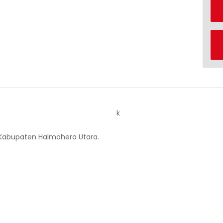
k
 Kabupaten Halmahera Utara.