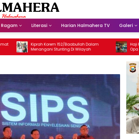
Ragam
Literasi
Harian Halmahera TV
Galeri
Kiprah Korem 152/Baabullah Dalam
Haji Robert
Menangani Stunting Di Wilayah
Opa Djado 
Terpisah da