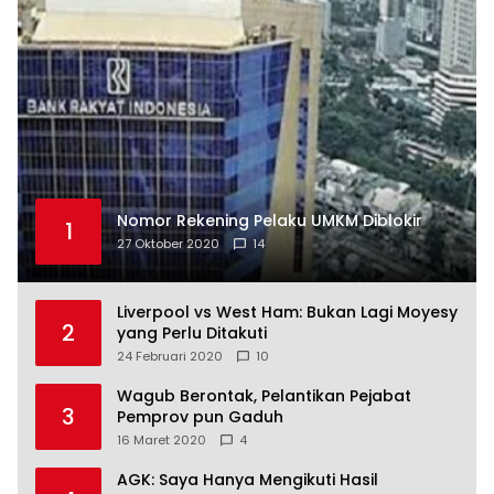
Nomor Rekening Pelaku UMKM Diblokir
1
27 Oktober 2020
14
Liverpool vs West Ham: Bukan Lagi Moyesy
2
yang Perlu Ditakuti
24 Februari 2020
10
Wagub Berontak, Pelantikan Pejabat
3
Pemprov pun Gaduh
16 Maret 2020
4
AGK: Saya Hanya Mengikuti Hasil