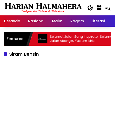
Langsung
ke
konten
Beranda
Nasional
Malut
Ragam
Literasi
H
asjid Warisan
Selamat Jalan Sang Inspirator, Selamat
Featured
Jalan Abangku Yuslam Idris
Siram Bensin