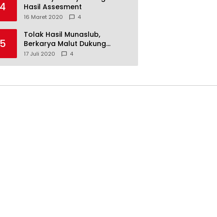
4
Hasil Assesment
16 Maret 2020
4
Tolak Hasil Munaslub,
5
Berkarya Malut Dukung
Tommy Soeharto
17 Juli 2020
4