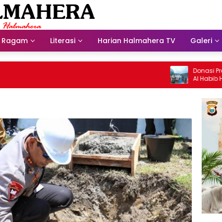
Ragam
Literasi
Harian Halmahera TV
Galeri
Donasi Presdir 
Al Habib Husein