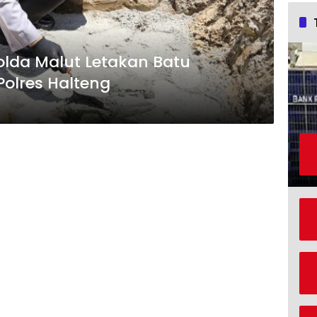
olda Malut Letakan Batu
olres Halteng