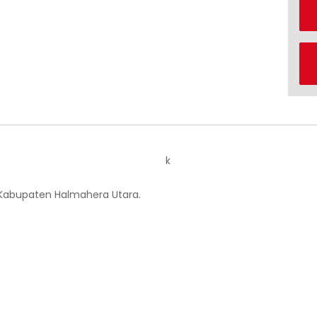
k
 Kabupaten Halmahera Utara.