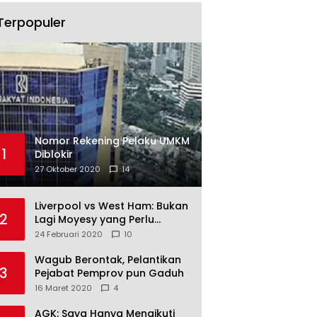
Terpopuler
Nomor Rekening Pelaku UMKM
1
Diblokir
27 Oktober 2020
14
Liverpool vs West Ham: Bukan
2
Lagi Moyesy yang Perlu
Ditakuti
24 Februari 2020
10
Wagub Berontak, Pelantikan
3
Pejabat Pemprov pun Gaduh
16 Maret 2020
4
AGK: Saya Hanya Mengikuti