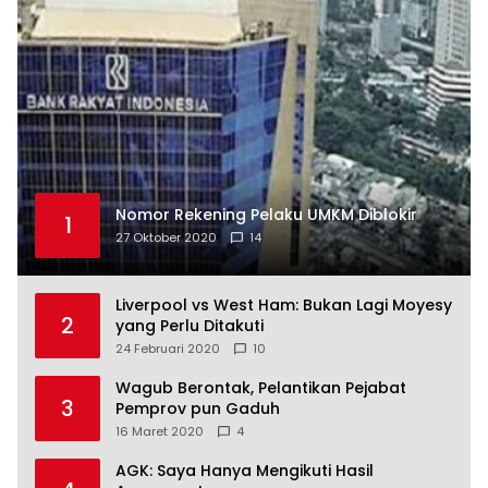
Nomor Rekening Pelaku UMKM Diblokir
1
27 Oktober 2020
14
Liverpool vs West Ham: Bukan Lagi Moyesy
2
yang Perlu Ditakuti
24 Februari 2020
10
Wagub Berontak, Pelantikan Pejabat
3
Pemprov pun Gaduh
16 Maret 2020
4
AGK: Saya Hanya Mengikuti Hasil