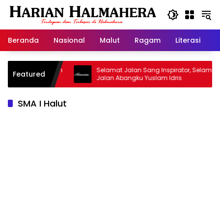
Langsung
ke
konten
Beranda
Nasional
Malut
Ragam
Literasi
H
Masjid Warisan
Selamat Jalan Sang Inspirator, Selamat
Featured
Jalan Abangku Yuslam Idris
SMA I Halut