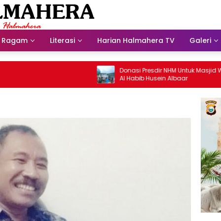
Ragam
Literasi
Harian Halmahera TV
Galeri
Donasi Presdir NHM Untuk Masjid Waris
Al Habib Husein Albaar