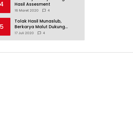
4
Hasil Assesment
16 Maret 2020
4
Tolak Hasil Munaslub,
5
Berkarya Malut Dukung
Tommy Soeharto
17 Juli 2020
4