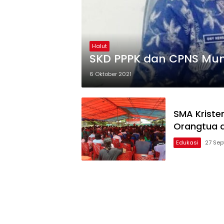
Halut
SKD PPPK 
6 Oktober 2021
SMA Kristen
Orangtua 
Edukasi
27 Sep