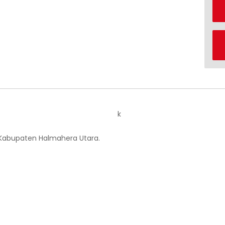
k
 Kabupaten Halmahera Utara.