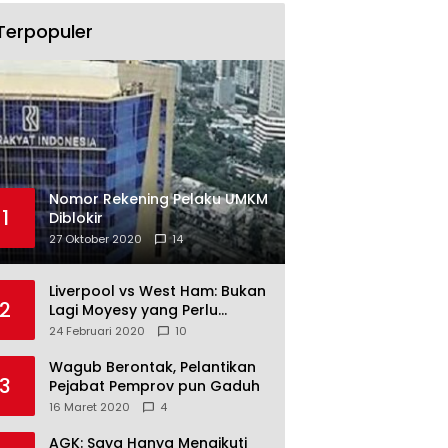
Terpopuler
Nomor Rekening Pelaku UMKM
1
Diblokir
27 Oktober 2020
14
Liverpool vs West Ham: Bukan
2
Lagi Moyesy yang Perlu
Ditakuti
24 Februari 2020
10
Wagub Berontak, Pelantikan
3
Pejabat Pemprov pun Gaduh
16 Maret 2020
4
AGK: Saya Hanya Mengikuti