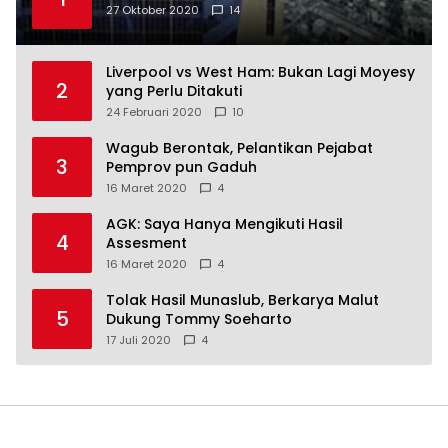
27 Oktober 2020
14
Liverpool vs West Ham: Bukan Lagi Moyesy
2
yang Perlu Ditakuti
24 Februari 2020
10
Wagub Berontak, Pelantikan Pejabat
3
Pemprov pun Gaduh
16 Maret 2020
4
AGK: Saya Hanya Mengikuti Hasil
4
Assesment
16 Maret 2020
4
Tolak Hasil Munaslub, Berkarya Malut
5
Dukung Tommy Soeharto
17 Juli 2020
4