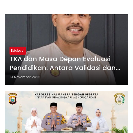
Edukasi
TKA dan Masa Depan Evaluasi
Pendidikan: Antara Validasi dan
Kompleksitas
10 November 2025