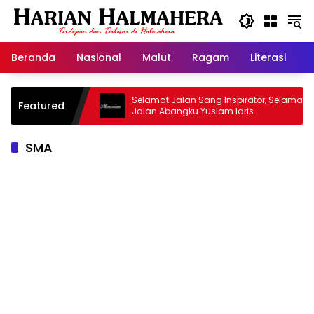
Langsung
ke
konten
Beranda
Nasional
Malut
Ragam
Literasi
H
sjid Warisan
Selamat Jalan Sang Inspirator, Selamat
Featured
Jalan Abangku Yuslam Idris
SMA