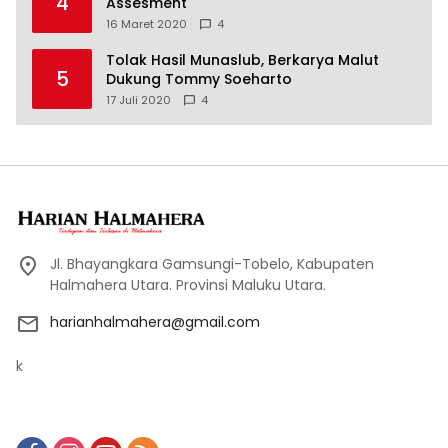
4
Assesment
16 Maret 2020
4
Tolak Hasil Munaslub, Berkarya Malut
5
Dukung Tommy Soeharto
17 Juli 2020
4
Jl. Bhayangkara Gamsungi-Tobelo, Kabupaten
Halmahera Utara. Provinsi Maluku Utara.
harianhalmahera@gmail.com
k