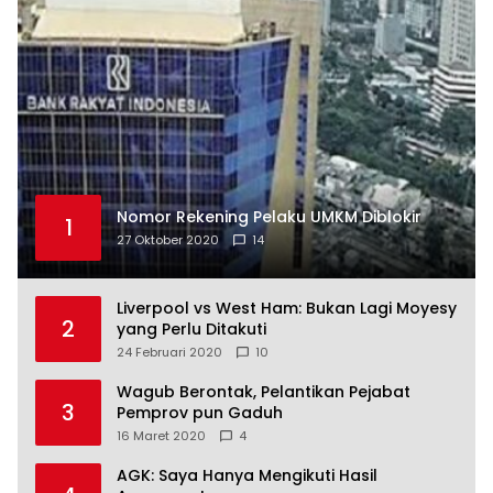
Nomor Rekening Pelaku UMKM Diblokir
1
27 Oktober 2020
14
Liverpool vs West Ham: Bukan Lagi Moyesy
2
yang Perlu Ditakuti
24 Februari 2020
10
Wagub Berontak, Pelantikan Pejabat
3
Pemprov pun Gaduh
16 Maret 2020
4
AGK: Saya Hanya Mengikuti Hasil