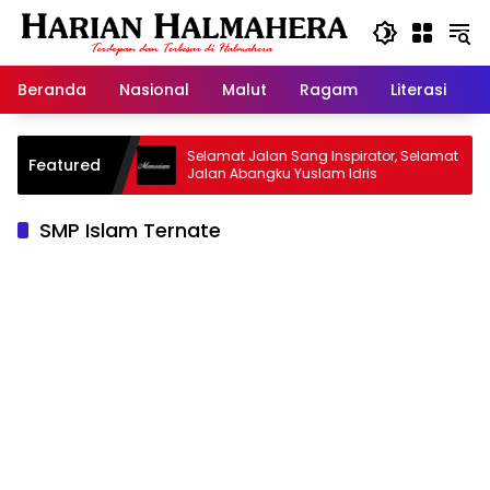
Langsung
ke
konten
Beranda
Nasional
Malut
Ragam
Literasi
H
id Warisan
Selamat Jalan Sang Inspirator, Selamat
Featured
Jalan Abangku Yuslam Idris
SMP Islam Ternate