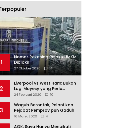
Terpopuler
Nomor Rekening Pelaku UMKM
1
Diblokir
27 Oktober 2020
14
Liverpool vs West Ham: Bukan
2
Lagi Moyesy yang Perlu
Ditakuti
24 Februari 2020
10
Wagub Berontak, Pelantikan
3
Pejabat Pemprov pun Gaduh
16 Maret 2020
4
AGK: Saya Hanya Mengikuti