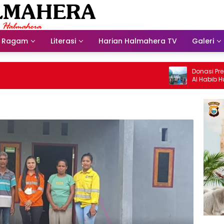
Ragam
Literasi
Harian Halmahera TV
Galeri
Donasi Presdir N
Al Habib Husein 