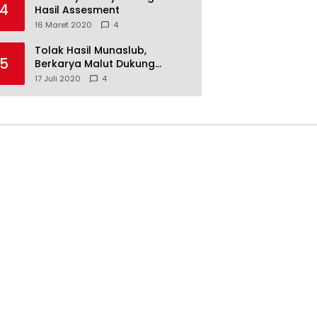
4
Hasil Assesment
16 Maret 2020
4
Tolak Hasil Munaslub,
5
Berkarya Malut Dukung
Tommy Soeharto
17 Juli 2020
4