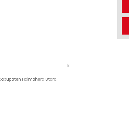
k
 Kabupaten Halmahera Utara.