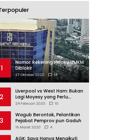
Terpopuler
Nomor Rekening Pelaku UMKM
1
Diblokir
27 Oktober 2020
14
Liverpool vs West Ham: Bukan
2
Lagi Moyesy yang Perlu
Ditakuti
24 Februari 2020
10
Wagub Berontak, Pelantikan
3
Pejabat Pemprov pun Gaduh
16 Maret 2020
4
AGK: Saya Hanya Mengikuti