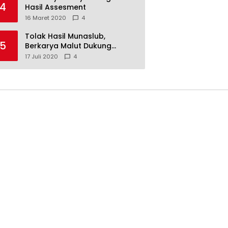
4
Hasil Assesment
16 Maret 2020
4
Tolak Hasil Munaslub,
5
Berkarya Malut Dukung
Tommy Soeharto
17 Juli 2020
4