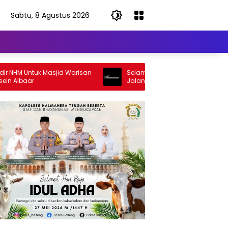
Sabtu, 8 Agustus 2026
M Untuk Masjid Warisan
Selamat Jalan Sang Inspirator, Selam
baar
Jalan Abangku Yuslam Idris