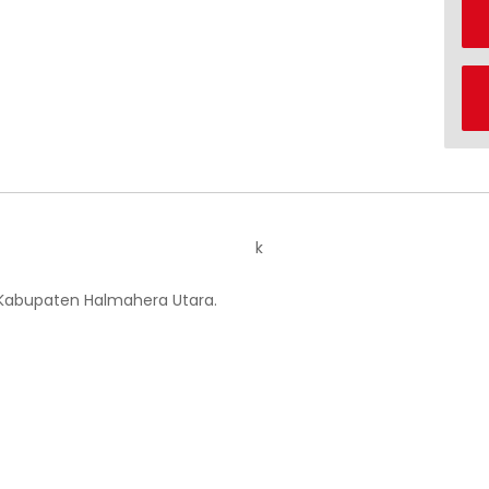
k
 Kabupaten Halmahera Utara.