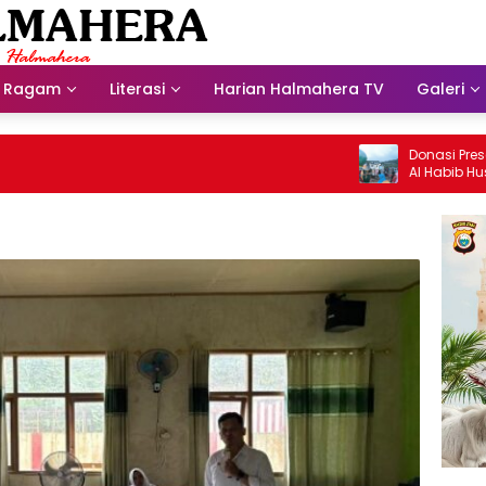
Ragam
Literasi
Harian Halmahera TV
Galeri
Donasi Presdir NH
Al Habib Husein Al