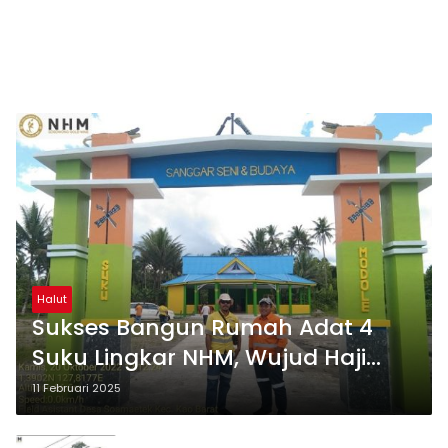
Halut
Sukses Bangun Rumah Adat 4
Suku Lingkar NHM, Wujud Haji
Robert Rawat Budaya Lokal
11 Februari 2025