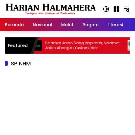
Langsung
ke
konten
Beranda
Nasional
Malut
Ragam
Literasi
H
isan
Selamat Jalan Sang Inspirator, Selamat
Kipr
Featured
Jalan Abangku Yuslam Idris
Menan
SP NHM