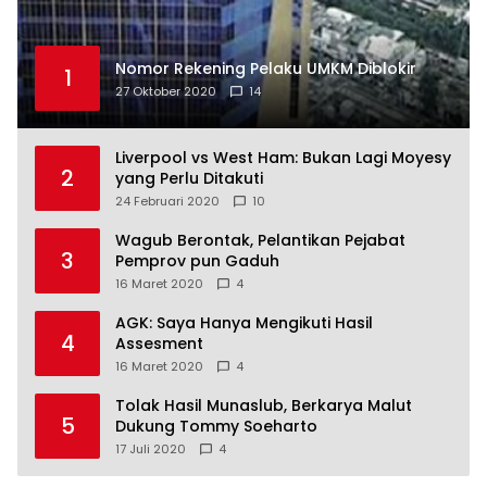
Nomor Rekening Pelaku UMKM Diblokir
1
27 Oktober 2020
14
Liverpool vs West Ham: Bukan Lagi Moyesy
2
yang Perlu Ditakuti
24 Februari 2020
10
Wagub Berontak, Pelantikan Pejabat
3
Pemprov pun Gaduh
16 Maret 2020
4
AGK: Saya Hanya Mengikuti Hasil
4
Assesment
16 Maret 2020
4
Tolak Hasil Munaslub, Berkarya Malut
5
Dukung Tommy Soeharto
17 Juli 2020
4