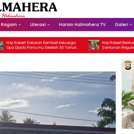
Ragam
Literasi
Harian Halmahera TV
Galeri
i Robert Satukan Kembali Keluarga
Haji Robert Berikan Ru
a Djado Pomumu Setelah 30 Tahun
Santunan Reguler Bagi 
pisah dari Keluarga
Rahim yang Berusia 101