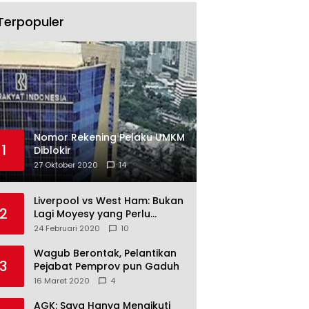
Terpopuler
Nomor Rekening Pelaku UMKM
1
Diblokir
27 Oktober 2020
14
Liverpool vs West Ham: Bukan
2
Lagi Moyesy yang Perlu
Ditakuti
24 Februari 2020
10
Wagub Berontak, Pelantikan
3
Pejabat Pemprov pun Gaduh
16 Maret 2020
4
AGK: Saya Hanya Mengikuti