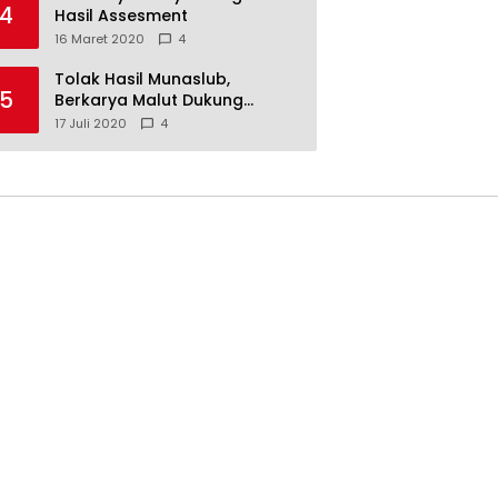
4
Hasil Assesment
16 Maret 2020
4
Tolak Hasil Munaslub,
5
Berkarya Malut Dukung
Tommy Soeharto
17 Juli 2020
4