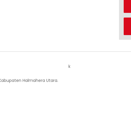
k
 Kabupaten Halmahera Utara.