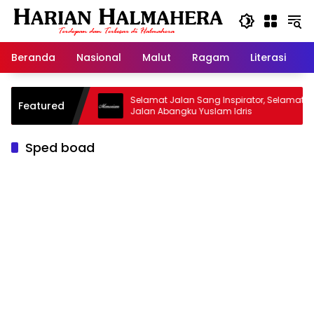
Langsung
ke
konten
Beranda
Nasional
Malut
Ragam
Literasi
H
sjid Warisan
Selamat Jalan Sang Inspirator, Selamat
Featured
Jalan Abangku Yuslam Idris
Sped boad