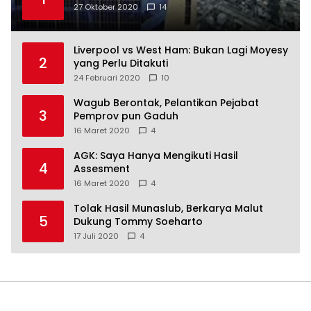
27 Oktober 2020
14
Liverpool vs West Ham: Bukan Lagi Moyesy
2
yang Perlu Ditakuti
24 Februari 2020
10
Wagub Berontak, Pelantikan Pejabat
3
Pemprov pun Gaduh
16 Maret 2020
4
AGK: Saya Hanya Mengikuti Hasil
4
Assesment
16 Maret 2020
4
Tolak Hasil Munaslub, Berkarya Malut
5
Dukung Tommy Soeharto
17 Juli 2020
4