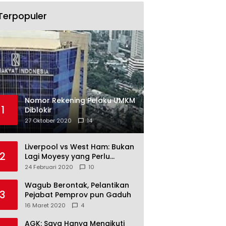
Terpopuler
Nomor Rekening Pelaku UMKM
1
Diblokir
27 Oktober 2020
14
Liverpool vs West Ham: Bukan
2
Lagi Moyesy yang Perlu
Ditakuti
24 Februari 2020
10
Wagub Berontak, Pelantikan
3
Pejabat Pemprov pun Gaduh
16 Maret 2020
4
AGK: Saya Hanya Mengikuti