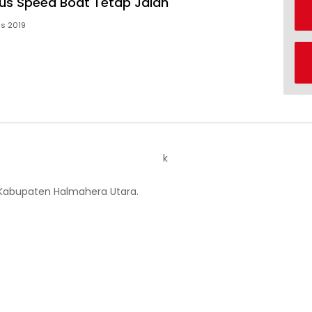
us Speed Boat Tetap Jalan
us 2019
k
 Kabupaten Halmahera Utara.