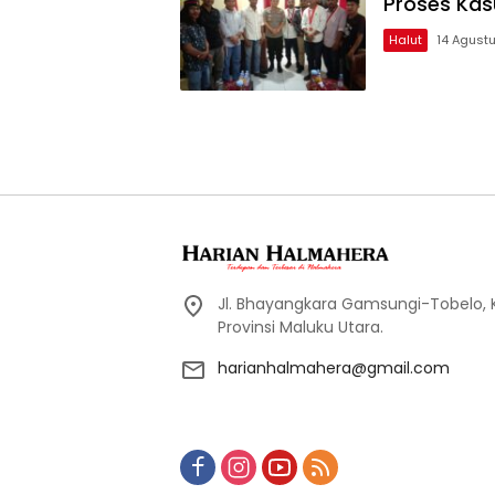
Proses Kas
Halut
14 Agust
Jl. Bhayangkara Gamsungi-Tobelo,
Provinsi Maluku Utara.
harianhalmahera@gmail.com