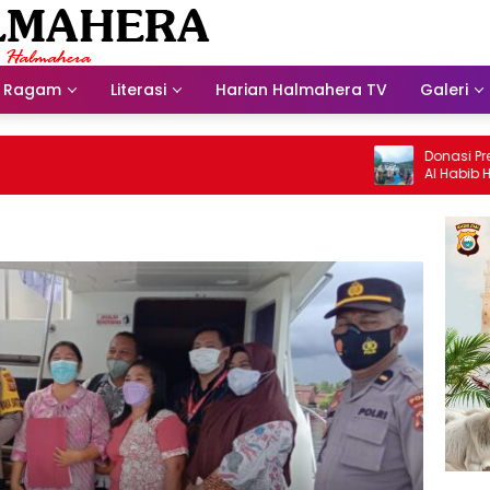
Ragam
Literasi
Harian Halmahera TV
Galeri
Donasi Presdir 
Al Habib Husein 