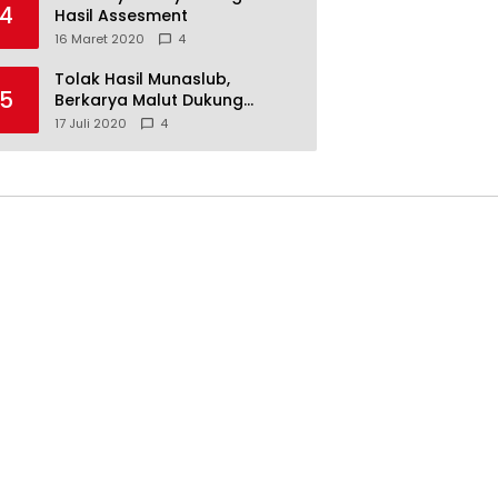
4
Hasil Assesment
16 Maret 2020
4
Tolak Hasil Munaslub,
5
Berkarya Malut Dukung
Tommy Soeharto
17 Juli 2020
4