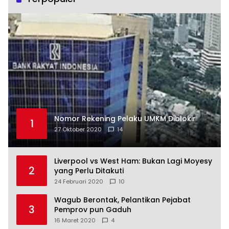
Nomor Rekening Pelaku UMKM Diblokir
1
27 Oktober 2020
14
Liverpool vs West Ham: Bukan Lagi Moyesy
2
yang Perlu Ditakuti
24 Februari 2020
10
Wagub Berontak, Pelantikan Pejabat
3
Pemprov pun Gaduh
16 Maret 2020
4