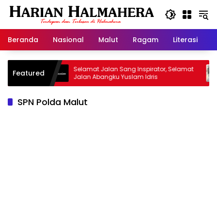
Langsung
ke
konten
Beranda
Nasional
Malut
Ragam
Literasi
H
arisan
Selamat Jalan Sang Inspirator, Selamat
Kip
Featured
Jalan Abangku Yuslam Idris
Men
SPN Polda Malut