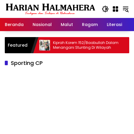
Langsung
ke
konten
Beranda
Nasional
Malut
Ragam
Literasi
H
r, Selamat
Kiprah Korem 152/Baabullah Dalam
Featured
Menangani Stunting Di Wilayah
Sporting CP