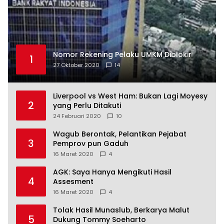
Nomor Rekening Pelaku UMKM Diblokir
1
27 Oktober 2020
14
Liverpool vs West Ham: Bukan Lagi Moyesy
2
yang Perlu Ditakuti
24 Februari 2020
10
Wagub Berontak, Pelantikan Pejabat
3
Pemprov pun Gaduh
16 Maret 2020
4
AGK: Saya Hanya Mengikuti Hasil
4
Assesment
16 Maret 2020
4
Tolak Hasil Munaslub, Berkarya Malut
5
Dukung Tommy Soeharto