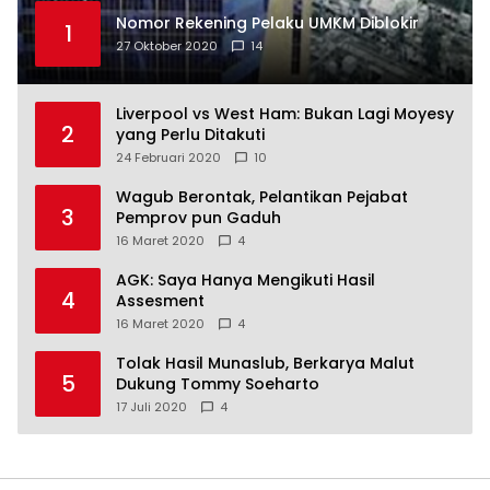
Nomor Rekening Pelaku UMKM Diblokir
1
27 Oktober 2020
14
Liverpool vs West Ham: Bukan Lagi Moyesy
2
yang Perlu Ditakuti
24 Februari 2020
10
Wagub Berontak, Pelantikan Pejabat
3
Pemprov pun Gaduh
16 Maret 2020
4
AGK: Saya Hanya Mengikuti Hasil
4
Assesment
16 Maret 2020
4
Tolak Hasil Munaslub, Berkarya Malut
5
Dukung Tommy Soeharto
17 Juli 2020
4