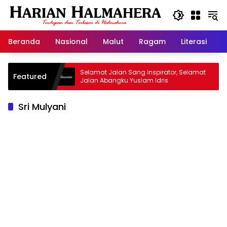
Langsung
ke
konten
Beranda
Nasional
Malut
Ragam
Literasi
H
 Warisan
Selamat Jalan Sang Inspirator, Selamat
K
Featured
Jalan Abangku Yuslam Idris
M
Sri Mulyani