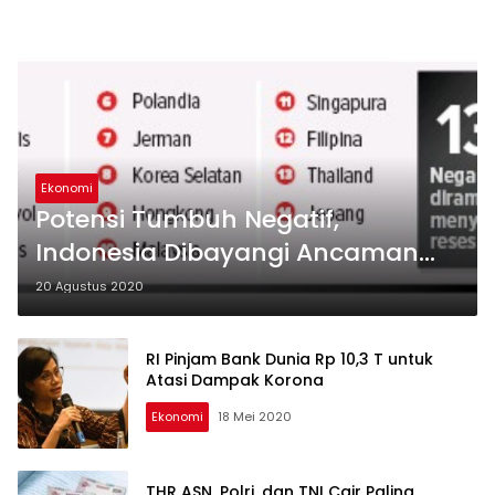
Ekonomi
Potensi Tumbuh Negatif,
Indonesia Dibayangi Ancaman
Resesi
20 Agustus 2020
RI Pinjam Bank Dunia Rp 10,3 T untuk
Atasi Dampak Korona
Ekonomi
18 Mei 2020
THR ASN, Polri, dan TNI Cair Paling