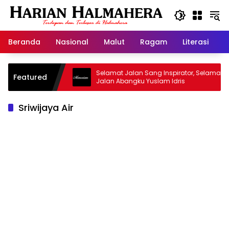
Langsung
ke
konten
Beranda
Nasional
Malut
Ragam
Literasi
H
sjid Warisan
Selamat Jalan Sang Inspirator, Selamat
Featured
Jalan Abangku Yuslam Idris
Sriwijaya Air