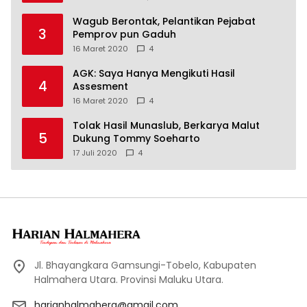
Wagub Berontak, Pelantikan Pejabat
3
Pemprov pun Gaduh
16 Maret 2020
4
AGK: Saya Hanya Mengikuti Hasil
4
Assesment
16 Maret 2020
4
Tolak Hasil Munaslub, Berkarya Malut
5
Dukung Tommy Soeharto
17 Juli 2020
4
Jl. Bhayangkara Gamsungi-Tobelo, Kabupaten
Halmahera Utara. Provinsi Maluku Utara.
harianhalmahera@gmail.com