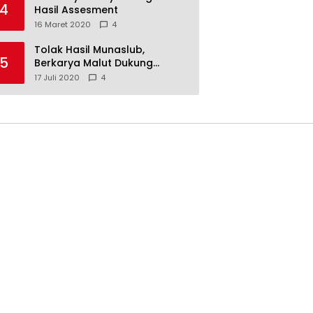
4
Hasil Assesment
16 Maret 2020
4
Tolak Hasil Munaslub,
5
Berkarya Malut Dukung
Tommy Soeharto
17 Juli 2020
4