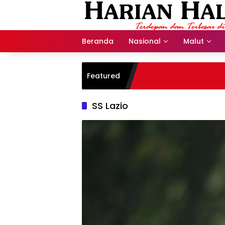
Langsung
ke
konten
Beranda
Nasional
Malut
Featured
SS Lazio