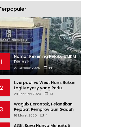
Terpopuler
Nomor Rekening Pelaku UMKM
1
Diblokir
27 Oktober 2020
14
Liverpool vs West Ham: Bukan
2
Lagi Moyesy yang Perlu
Ditakuti
24 Februari 2020
10
Wagub Berontak, Pelantikan
3
Pejabat Pemprov pun Gaduh
16 Maret 2020
4
AGK: Saya Hanya Mengikuti