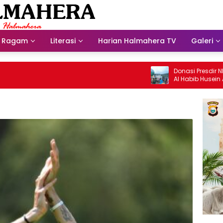
Ragam
Literasi
Harian Halmahera TV
Galeri
Donasi Presdir NHM Unt
Al Habib Husein Albaar