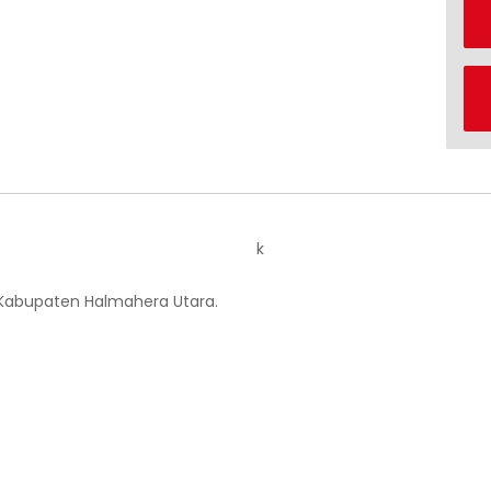
k
 Kabupaten Halmahera Utara.