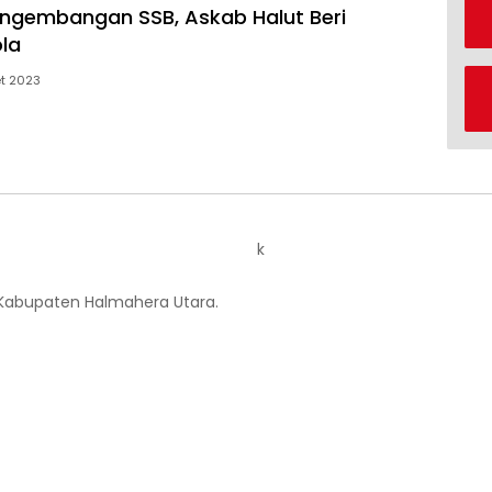
ngembangan SSB, Askab Halut Beri
la
t 2023
k
 Kabupaten Halmahera Utara.