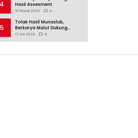
4
Hasil Assesment
16 Maret 2020
4
Tolak Hasil Munaslub,
5
Berkarya Malut Dukung
Tommy Soeharto
17 Juli 2020
4