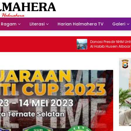
Ragam
Literasi
Harian Halmahera TV
Galeri
Donasi Presdir NHM Untuk Masji
Al Habib Husein Albaar