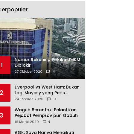
Terpopuler
Nomor Rekening Pelaku UMKM
1
Diblokir
27 Oktober 2020
14
Liverpool vs West Ham: Bukan
2
Lagi Moyesy yang Perlu
Ditakuti
24 Februari 2020
10
Wagub Berontak, Pelantikan
3
Pejabat Pemprov pun Gaduh
16 Maret 2020
4
AGK: Saya Hanya Mengikuti