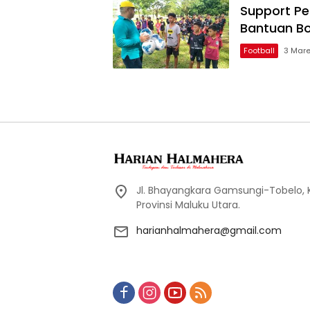
Support Pe
Bantuan Bo
Football
3 Mare
Jl. Bhayangkara Gamsungi-Tobelo,
Provinsi Maluku Utara.
harianhalmahera@gmail.com