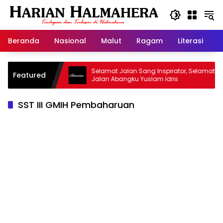
Langsung
ke
konten
Beranda
Nasional
Malut
Ragam
Literasi
H
sjid Warisan
Selamat Jalan Sang Inspirator, Selamat
Featured
Jalan Abangku Yuslam Idris
SST III GMIH Pembaharuan