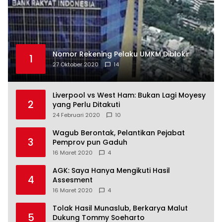
Nomor Rekening Pelaku UMKM Diblokir
1
27 Oktober 2020
14
Liverpool vs West Ham: Bukan Lagi Moyesy
2
yang Perlu Ditakuti
24 Februari 2020
10
Wagub Berontak, Pelantikan Pejabat
3
Pemprov pun Gaduh
16 Maret 2020
4
AGK: Saya Hanya Mengikuti Hasil
4
Assesment
16 Maret 2020
4
Tolak Hasil Munaslub, Berkarya Malut
5
Dukung Tommy Soeharto