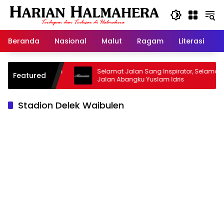
Langsung
ke
konten
Beranda
Nasional
Malut
Ragam
Literasi
H
asjid Warisan
Selamat Jalan Sang Inspirator, Selamat
Featured
Jalan Abangku Yuslam Idris
Stadion Delek Waibulen