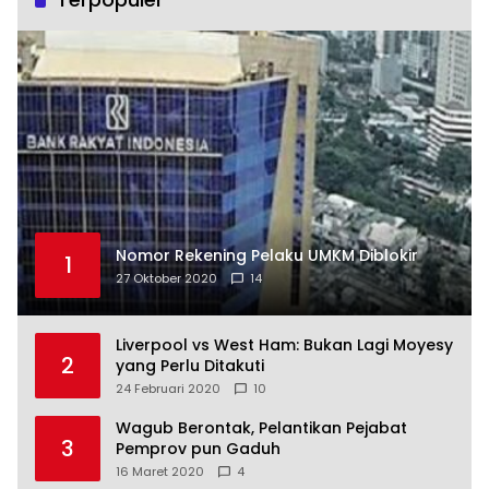
Nomor Rekening Pelaku UMKM Diblokir
1
27 Oktober 2020
14
Liverpool vs West Ham: Bukan Lagi Moyesy
2
yang Perlu Ditakuti
24 Februari 2020
10
Wagub Berontak, Pelantikan Pejabat
3
Pemprov pun Gaduh
16 Maret 2020
4