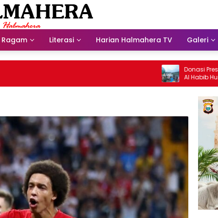
Ragam
Literasi
Harian Halmahera TV
Galeri
Donasi Presdir NH
Al Habib Husein Al