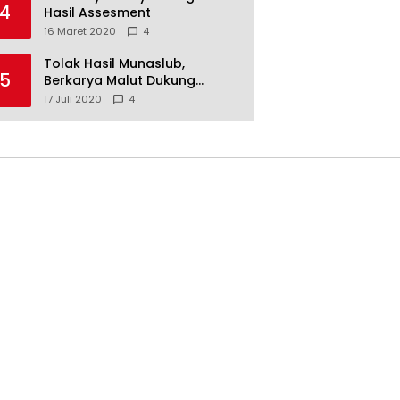
4
Hasil Assesment
16 Maret 2020
4
Tolak Hasil Munaslub,
5
Berkarya Malut Dukung
Tommy Soeharto
17 Juli 2020
4