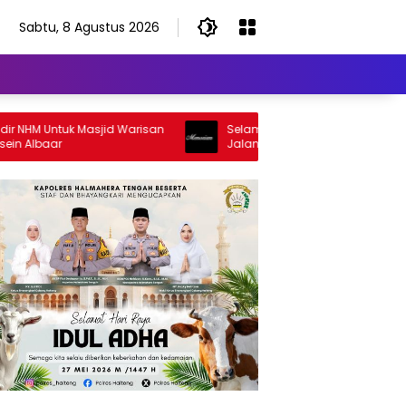
Sabtu, 8 Agustus 2026
M Untuk Masjid Warisan
Selamat Jalan Sang Inspirator, Selama
baar
Jalan Abangku Yuslam Idris