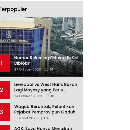
Terpopuler
Nomor Rekening Pelaku UMKM
1
Diblokir
27 Oktober 2020
14
Liverpool vs West Ham: Bukan
2
Lagi Moyesy yang Perlu
Ditakuti
24 Februari 2020
10
Wagub Berontak, Pelantikan
3
Pejabat Pemprov pun Gaduh
16 Maret 2020
4
AGK: Saya Hanya Mengikuti