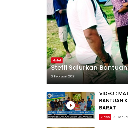
Halut
Steffi Salurkan Bantua
2 Februari 2021
VIDEO : MA
BANTUAN K
BARAT
Video
31 Janua