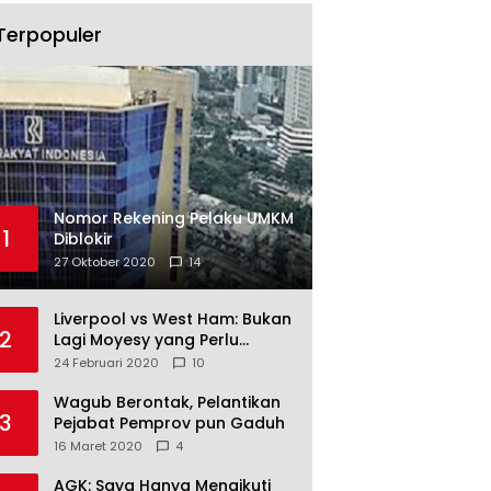
Terpopuler
Nomor Rekening Pelaku UMKM
1
Diblokir
27 Oktober 2020
14
Liverpool vs West Ham: Bukan
2
Lagi Moyesy yang Perlu
Ditakuti
24 Februari 2020
10
Wagub Berontak, Pelantikan
3
Pejabat Pemprov pun Gaduh
16 Maret 2020
4
AGK: Saya Hanya Mengikuti