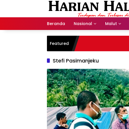
Langsung
ke
konten
Beranda
Nasional
Malut
Featured
Stefi Pasimanjeku