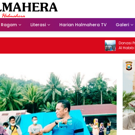
Ragam
Literasi
Harian Halmahera TV
Galeri
Donasi Presdir 
Al Habib Husein 