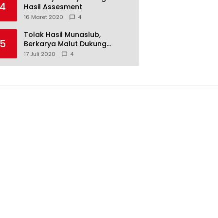
4
Hasil Assesment
16 Maret 2020
4
Tolak Hasil Munaslub,
5
Berkarya Malut Dukung
Tommy Soeharto
17 Juli 2020
4