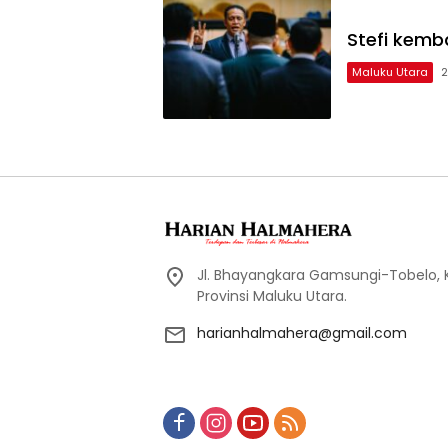
Stefi kemb
Maluku Utara
2
Jl. Bhayangkara Gamsungi-Tobelo,
Provinsi Maluku Utara.
harianhalmahera@gmail.com