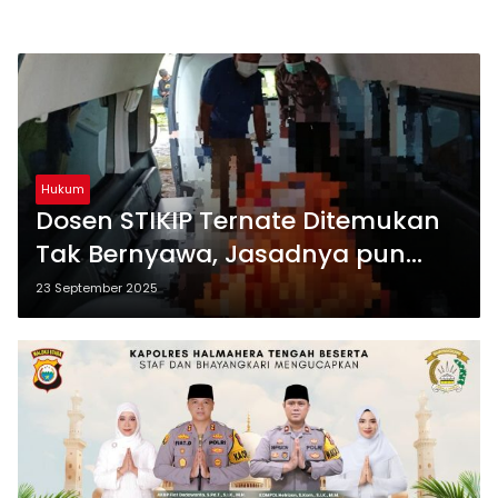
Hukum
Dosen STIKIP Ternate Ditemukan
Tak Bernyawa, Jasadnya pun
Membusuk
23 September 2025