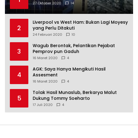
27 Oktober 2020
14
Liverpool vs West Ham: Bukan Lagi Moyesy
2
yang Perlu Ditakuti
24 Februari 2020
10
Wagub Berontak, Pelantikan Pejabat
3
Pemprov pun Gaduh
16 Maret 2020
4
AGK: Saya Hanya Mengikuti Hasil
4
Assesment
16 Maret 2020
4
Tolak Hasil Munaslub, Berkarya Malut
5
Dukung Tommy Soeharto
17 Juli 2020
4