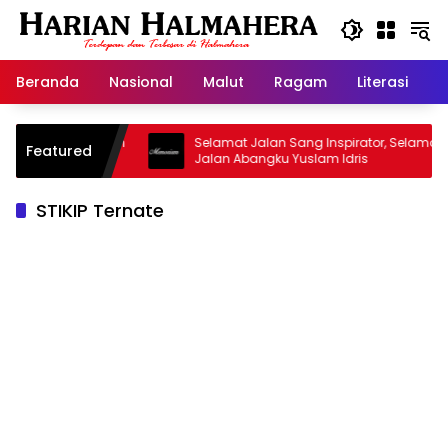
Langsung
ke
konten
Beranda
Nasional
Malut
Ragam
Literasi
H
asjid Warisan
Selamat Jalan Sang Inspirator, Selamat
Featured
Jalan Abangku Yuslam Idris
STIKIP Ternate