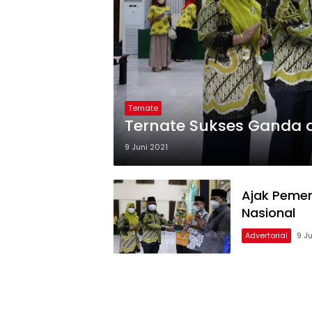
Ternate
Ternate Sukses Ganda di
9 Juni 2021
Ajak Pemen
Nasional
Advertorial
9 J