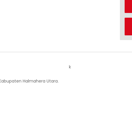
k
 Kabupaten Halmahera Utara.