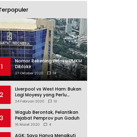
Terpopuler
Nomor Rekening Pelaku UMKM
1
Diblokir
27 Oktober 2020
14
Liverpool vs West Ham: Bukan
2
Lagi Moyesy yang Perlu
Ditakuti
24 Februari 2020
10
Wagub Berontak, Pelantikan
3
Pejabat Pemprov pun Gaduh
16 Maret 2020
4
AGK: Saya Hanya Mengikuti