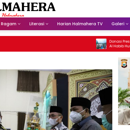
Ragam
Literasi
Harian Halmahera TV
Galeri
Donasi Presdir NH
Al Habib Husein Al