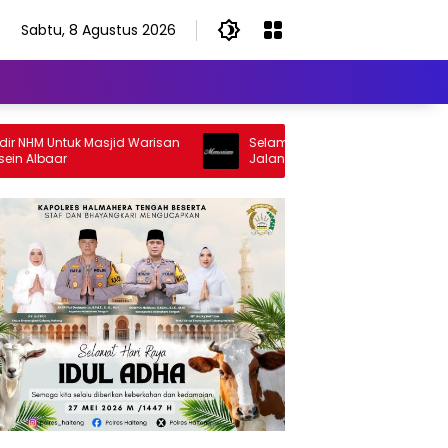
Sabtu, 8 Agustus 2026
M Untuk Masjid Warisan
Selamat Jalan Sang Inspirator, Selam
baar
Jalan Abangku Yuslam Idris