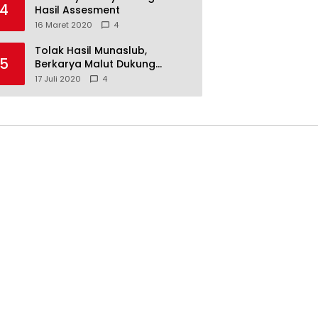
4
Hasil Assesment
16 Maret 2020
4
Tolak Hasil Munaslub,
5
Berkarya Malut Dukung
Tommy Soeharto
17 Juli 2020
4