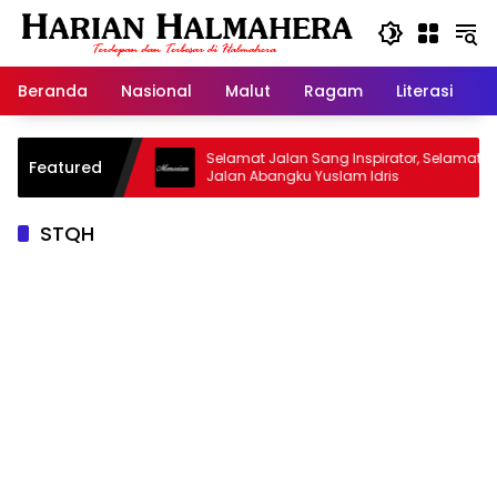
Langsung
ke
konten
Beranda
Nasional
Malut
Ragam
Literasi
H
jid Warisan
Selamat Jalan Sang Inspirator, Selamat
Featured
Jalan Abangku Yuslam Idris
STQH