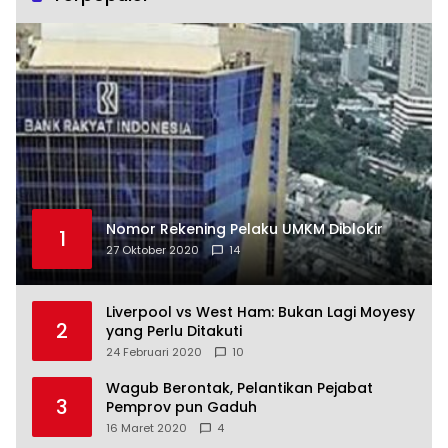
Nomor Rekening Pelaku UMKM Diblokir
1
27 Oktober 2020
14
Liverpool vs West Ham: Bukan Lagi Moyesy
2
yang Perlu Ditakuti
24 Februari 2020
10
Wagub Berontak, Pelantikan Pejabat
3
Pemprov pun Gaduh
16 Maret 2020
4