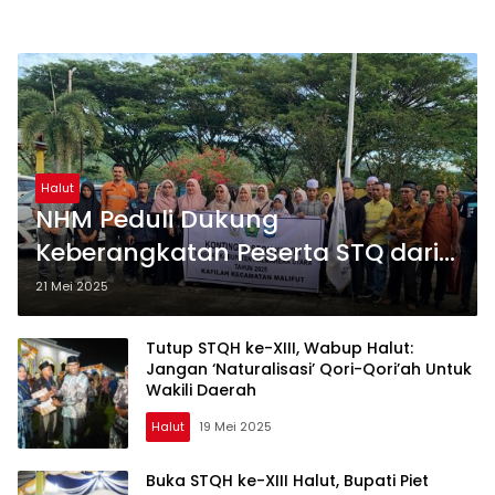
Halut
NHM Peduli Dukung
Keberangkatan Peserta STQ dari
Lima Kecamatan Lingkar
21 Mei 2025
Tambang
Tutup STQH ke-XIII, Wabup Halut:
Jangan ‘Naturalisasi’ Qori-Qori’ah Untuk
Wakili Daerah
Halut
19 Mei 2025
Buka STQH ke-XIII Halut, Bupati Piet