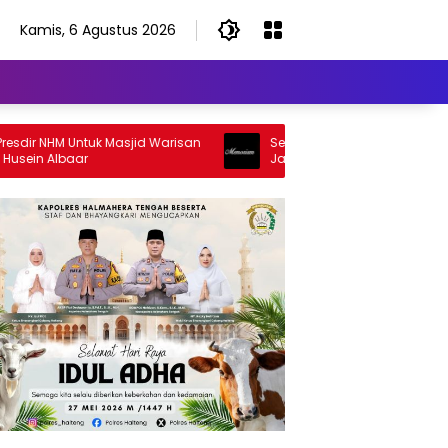
Kamis, 6 Agustus 2026
r NHM Untuk Masjid Warisan
Selamat Jalan Sang Inspirator, Se
n Albaar
Jalan Abangku Yuslam Idris