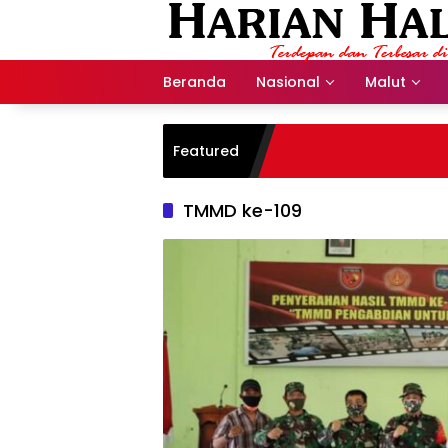
Langsung
ke
konten
Beranda
Nasional
Malut
Featured
TMMD ke-109