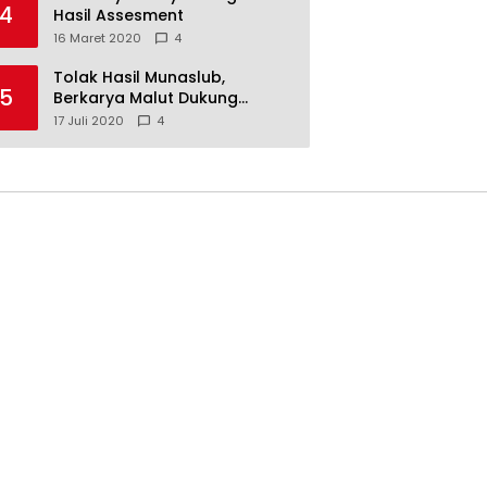
4
Hasil Assesment
16 Maret 2020
4
Tolak Hasil Munaslub,
5
Berkarya Malut Dukung
Tommy Soeharto
17 Juli 2020
4