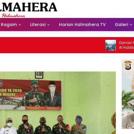
Ragam
Literasi
Harian Halmahera TV
Galeri
Donasi Presdi
Al Habib Husei