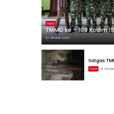
Halut
TMMD ke – 109 Kodim 15
22 Oktober 2020
Satgas TMM
Halut
19 Oktob