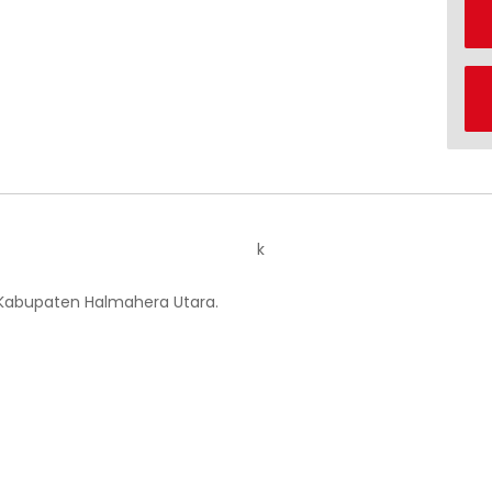
k
 Kabupaten Halmahera Utara.