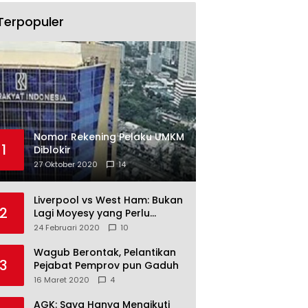
Terpopuler
Nomor Rekening Pelaku UMKM
1
Diblokir
27 Oktober 2020
14
Liverpool vs West Ham: Bukan
2
Lagi Moyesy yang Perlu
Ditakuti
24 Februari 2020
10
Wagub Berontak, Pelantikan
3
Pejabat Pemprov pun Gaduh
16 Maret 2020
4
AGK: Saya Hanya Mengikuti